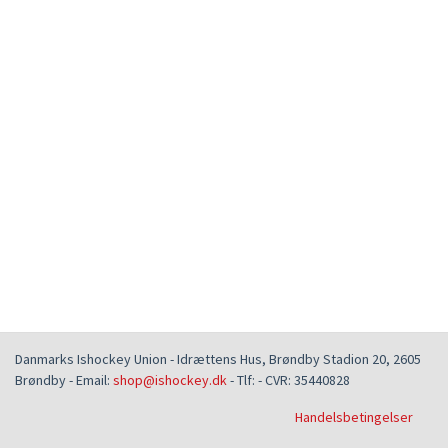
Danmarks Ishockey Union
-
Idrættens Hus, Brøndby Stadion 20
,
2605
Brøndby
- Email:
shop@ishockey.dk
- Tlf:
- CVR:
35440828
Handelsbetingelser